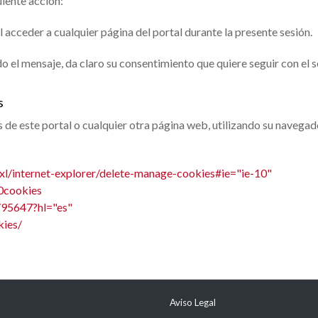
uiente acción:
al acceder a cualquier página del portal durante la presente sesión.
o el mensaje, da claro su consentimiento que quiere seguir con el se
s
 de este portal o cualquier otra página web, utilizando su navegad
l/internet-explorer/delete-manage-cookies#ie="ie-10"
0cookies
/95647?hl="es"
kies/
Aviso Legal